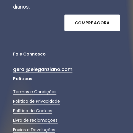
diários.
C
O
M
P
R
E
A
G
O
R
A
Fale Connosco
geral@eleganziano.com
Políticas
Termos e Condições
Política de Privacidade
Política de Cookies
Livro de reclamações
Envios e Devoluções