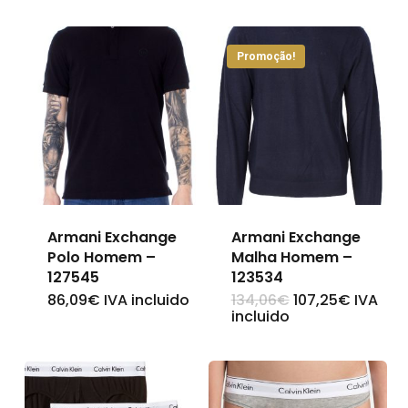
Promoção!
Armani Exchange
Armani Exchange
Polo Homem –
Malha Homem –
127545
123534
O
O
86,09
€
IVA incluido
134,06
€
107,25
€
IVA
This
This
preço
preço
incluido
original
atual
product
product
era:
é:
134,06€.
107,25€
has
has
multiple
multiple