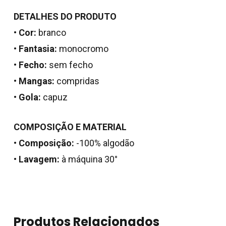
DETALHES DO PRODUTO
•
Cor:
branco
•
Fantasia:
monocromo
•
Fecho:
sem fecho
•
Mangas:
compridas
•
Gola:
capuz
COMPOSIÇÃO E MATERIAL
Nenhum produto no
•
Composição:
-100% algodão
carrinho.
•
Lavagem:
à máquina 30°
Go To Shop
Produtos Relacionados