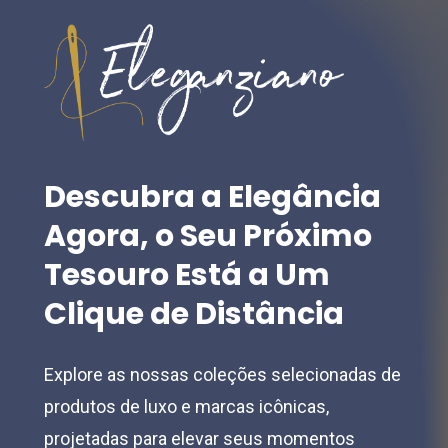
options
options
may
may
be
be
chosen
chosen
on
on
the
the
Descubra
a
Elegância
product
product
Agora,
o
Seu
Próximo
page
page
Tesouro
Está
a
Um
Clique
de
Distância
Explore as nossas coleções selecionadas de
produtos de luxo e marcas icônicas,
projetadas para elevar seus momentos