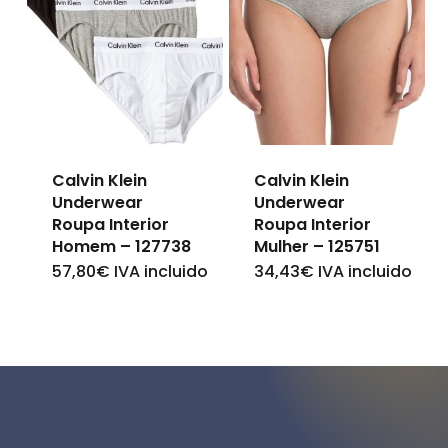
variants.
variants.
The
The
options
options
may
may
be
be
chosen
chosen
Calvin Klein
Calvin Klein
Underwear
Underwear
on
on
Roupa Interior
Roupa Interior
the
the
Homem – 127738
Mulher – 125751
product
57,80
€
IVA incluido
34,43
€
IVA incluido
This
This
product
page
product
product
page
has
has
multiple
multiple
variants.
variants.
The
The