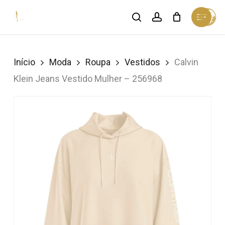
Skip
Menu
search
account
Cart
to
Close
Cart
Close
main
Menu
content
Início
Moda
Roupa
Vestidos
Calvin
Klein Jeans Vestido Mulher – 256968