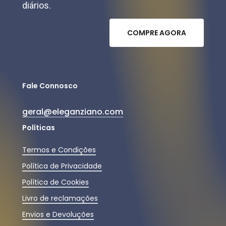
diários.
C
O
M
P
R
E
A
G
O
R
A
Fale Connosco
geral@eleganziano.com
Políticas
Termos e Condições
Política de Privacidade
Política de Cookies
Livro de reclamações
Envios e Devoluções