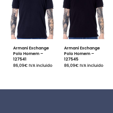
variants.
variants.
The
The
options
options
may
may
be
be
Armani Exchange
Armani Exchange
chosen
chosen
Polo Homem –
Polo Homem –
on
on
127541
127545
the
the
86,09
€
IVA incluido
86,09
€
IVA incluido
This
This
product
product
product
product
page
page
has
has
multiple
multiple
variants.
variants.
The
The