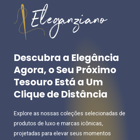
options
options
may
may
be
be
chosen
chosen
on
on
the
the
Descubra
a
Elegância
product
product
Agora,
o
Seu
Próximo
page
page
Tesouro
Está
a
Um
Clique
de
Distância
Explore as nossas coleções selecionadas de
produtos de luxo e marcas icônicas,
projetadas para elevar seus momentos