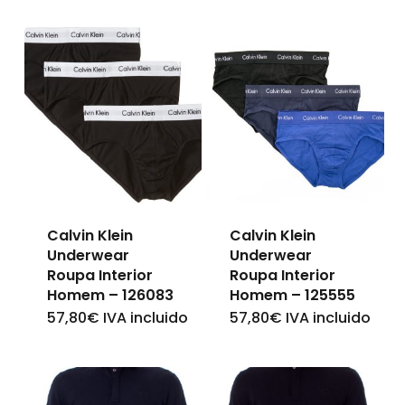
Calvin Klein
Calvin Klein
Underwear
Underwear
Roupa Interior
Roupa Interior
Homem – 126083
Homem – 125555
57,80
€
IVA incluido
57,80
€
IVA incluido
This
This
product
product
has
has
multiple
multiple