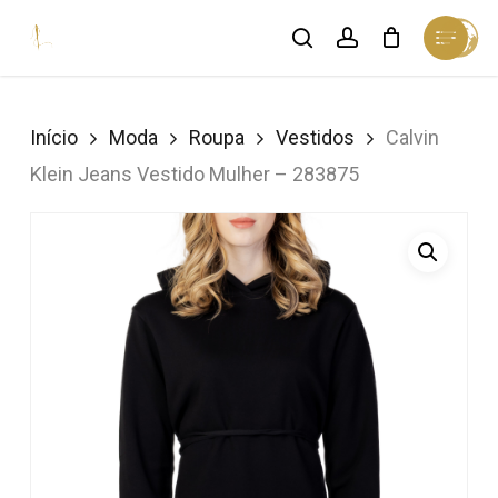
Skip
Menu
search
account
Cart
to
Close
Cart
Close
main
Menu
content
Início
Moda
Roupa
Vestidos
Calvin
Klein Jeans Vestido Mulher – 283875