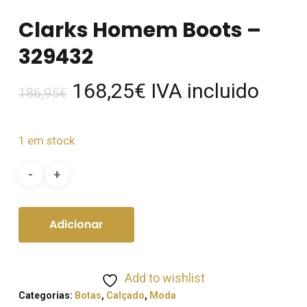
Clarks Homem Boots –
329432
O
O
168,25
€
IVA incluido
186,95
€
preço
preço
original
atual
1 em stock
era:
é:
186,95€.
168,25€.
Adicionar
Add to wishlist
Categorias:
Botas
,
Calçado
,
Moda