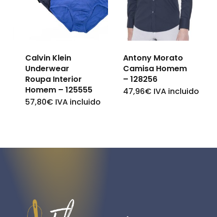
options
options
may
may
be
be
chosen
chosen
Calvin Klein
Antony Morato
Underwear
Camisa Homem
on
on
Roupa Interior
– 128256
the
the
Homem – 125555
47,96
€
IVA incluido
This
product
57,80
€
IVA incluido
This
product
product
page
product
page
has
has
multiple
multiple
variants.
variants.
The
The
options
options
may
may
be