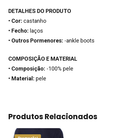
DETALHES DO PRODUTO
•
Cor:
castanho
•
Fecho:
laços
•
Outros Pormenores:
-ankle boots
COMPOSIÇÃO E MATERIAL
•
Composição:
-100% pele
Nenhum produto no
•
Material:
pele
carrinho.
Go To Shop
Produtos Relacionados