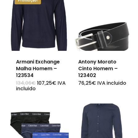
Promoção!
Armani Exchange
Antony Morato
Malha Homem –
Cinto Homem –
123534
123402
O
O
134,06
€
107,25
€
IVA
76,25
€
IVA incluido
This
This
preço
preço
incluido
original
atual
product
product
era:
é:
134,06€.
107,25€.
has
has
multiple
multiple
variants.
variants.
The
The