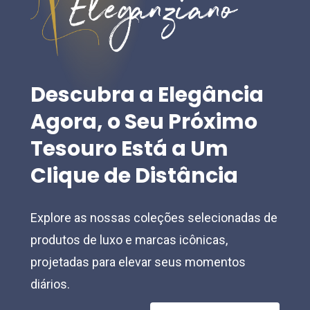
be
chosen
chosen
on
on
the
the
product
Descubra
a
Elegância
product
page
Agora,
o
Seu
Próximo
page
Tesouro
Está
a
Um
Clique
de
Distância
Explore as nossas coleções selecionadas de
produtos de luxo e marcas icônicas,
projetadas para elevar seus momentos
diários.