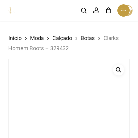
Skip
Menu
search
account
Cart
to
Close
Cart
Close
main
Menu
content
Início
Moda
Calçado
Botas
Clarks
Homem Boots – 329432