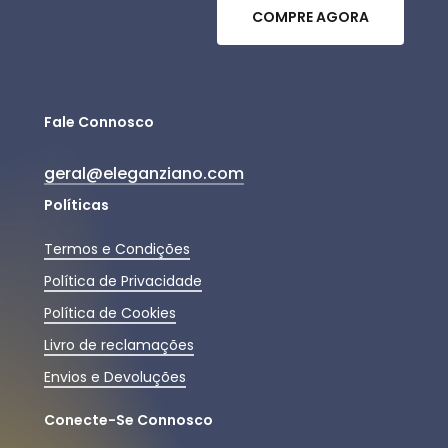
C
O
M
P
R
E
A
G
O
R
A
Fale Connosco
geral@eleganziano.com
Políticas
Termos e Condições
Política de Privacidade
Política de Cookies
Livro de reclamações
Envios e Devoluções
Conecte-Se Connosco