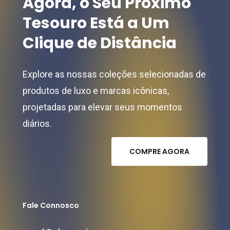
Agora,
o
Seu
Próximo
Tesouro
Está
a
Um
Clique
de
Distância
Explore as nossas coleções selecionadas de
produtos de luxo e marcas icônicas,
projetadas para elevar seus momentos
diários.
C
O
M
P
R
E
A
G
O
R
A
Fale Connosco