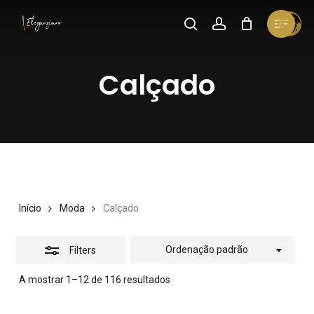
Skip
Menu
search
account
Cart
Close
to
Close
Cart
Close
Filters
main
Menu
Calçado
content
Início
Moda
Calçado
Ordenação padrão
Filters
A mostrar 1–12 de 116 resultados