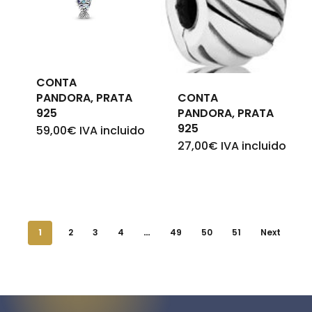
CONTA
PANDORA, PRATA
CONTA
925
PANDORA, PRATA
925
59,00
€
IVA incluido
27,00
€
IVA incluido
1
2
3
4
…
49
50
51
Next