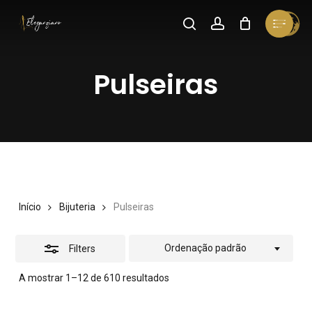
Skip
Menu
search
account
Cart
Close
to
Close
Cart
Close
Filters
main
Menu
Pulseiras
content
Início
Bijuteria
Pulseiras
Ordenação padrão
Filters
A mostrar 1–12 de 610 resultados