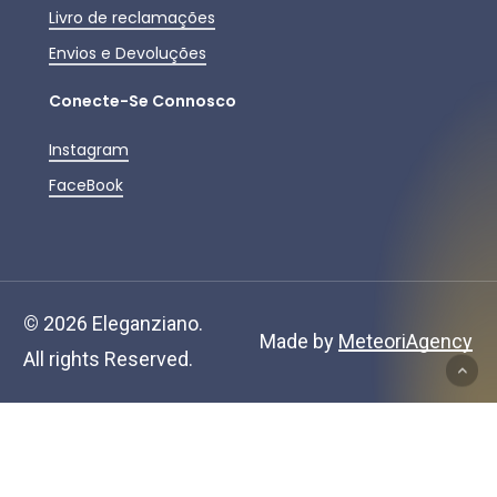
Livro de reclamações
Envios e Devoluções
Conecte-Se Connosco
Instagram
FaceBook
Subtotal:
0,00
€
©
2026
Eleganziano.
Ver Carrinho
Finalizar Compras
Made by
MeteoriAgency
All rights Reserved.