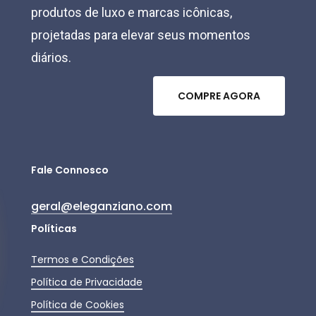
produtos de luxo e marcas icônicas,
projetadas para elevar seus momentos
diários.
C
O
M
P
R
E
A
G
O
R
A
Fale Connosco
geral@eleganziano.com
Políticas
Termos e Condições
Política de Privacidade
Política de Cookies