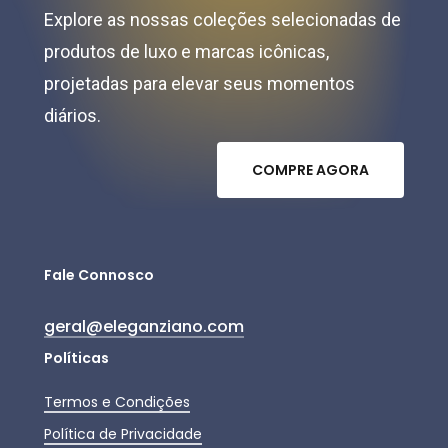
Explore as nossas coleções selecionadas de
produtos de luxo e marcas icônicas,
projetadas para elevar seus momentos
diários.
C
O
M
P
R
E
A
G
O
R
A
Fale Connosco
geral@eleganziano.com
Políticas
Termos e Condições
Política de Privacidade