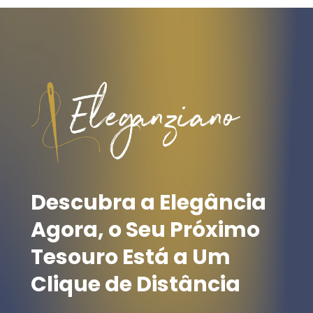
multiple
variants.
The
Nenhum produto no
options
may
carrinho.
be
chosen
Go To Shop
on
the
Descubra
a
Elegância
product
Agora,
o
Seu
Próximo
page
Tesouro
Está
a
Um
Clique
de
Distância