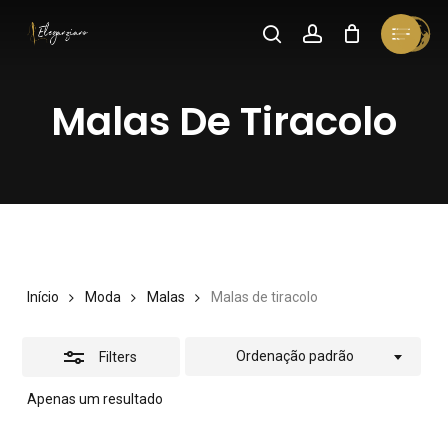
Skip
Menu
search
account
Cart
Close
to
Close
Cart
Close
Filters
main
Menu
Malas
De
Tiracolo
content
Início
Moda
Malas
Malas de tiracolo
Ordenação padrão
Filters
Apenas um resultado