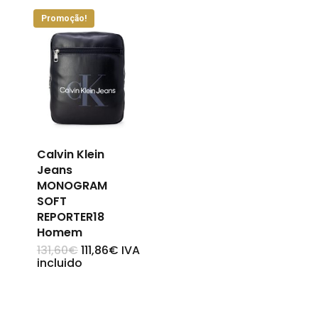
Promoção!
Calvin Klein
Jeans
MONOGRAM
SOFT
REPORTER18
Homem
O
O
131,60
€
111,86
€
IVA
This
preço
preço
incluido
original
atual
product
era:
é:
131,60€.
111,86€.
has