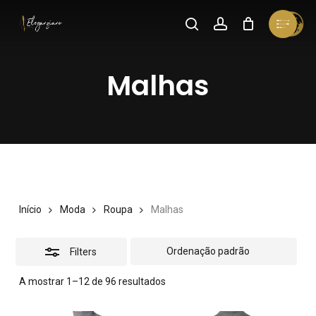
Skip
Menu
search
account
Cart
Close
to
Close
Cart
Close
Filters
main
Menu
Malhas
content
Início
Moda
Roupa
Malhas
Filters
A mostrar 1–12 de 96 resultados