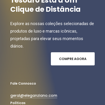
Tesouro
Está
a
Um
Clique
de
Distância
Explore as nossas coleções selecionadas de
produtos de luxo e marcas icônicas,
projetadas para elevar seus momentos
diários.
C
O
M
P
R
E
A
G
O
R
A
Fale Connosco
geral@eleganziano.com
Políticas