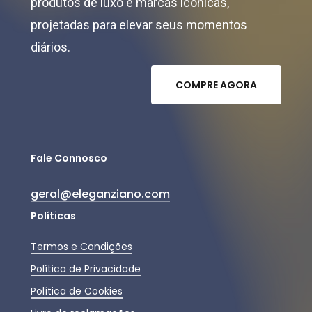
produtos de luxo e marcas icônicas,
projetadas para elevar seus momentos
diários.
C
O
M
P
R
E
A
G
O
R
A
Fale Connosco
geral@eleganziano.com
Políticas
Termos e Condições
Política de Privacidade
Política de Cookies