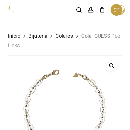
Skip
Menu
search
account
Cart
to
Close
Cart
Close
main
Menu
content
Início
Bijuteria
Colares
Colar GUESS Pop
Links