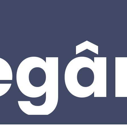
egâ
Subtotal:
Ver 