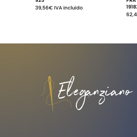
925
PRA
191
39,56
€
IVA incluido
62,