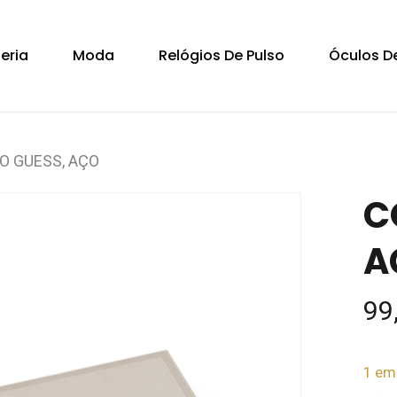
Cart
teria
Moda
Relógios De Pulso
Óculos De
 GUESS, AÇO
C
A
99
1 em