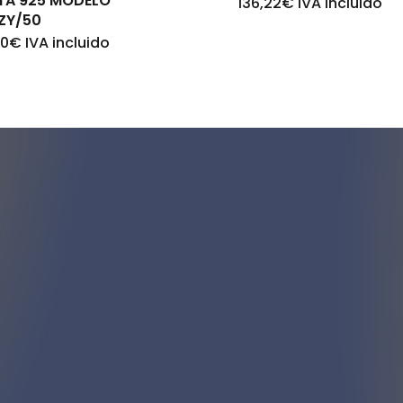
TA 925 MODELO
136,22
€
IVA incluido
8ZY/50
40
€
IVA incluido