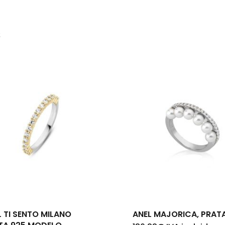
s
Nenh
L TI SENTO MILANO
ANEL MAJORICA, PRAT