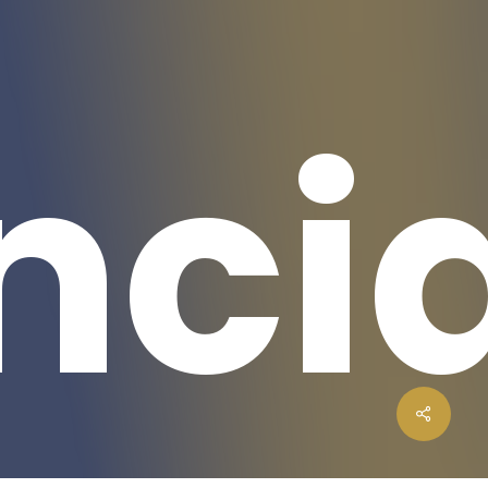
nci
0,00
€
Carrinho
Finalizar Compras