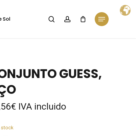
Close
Cart
search
account
 Sol
Menu
ONJUNTO GUESS,
ÇO
,56
€
IVA incluido
 stock