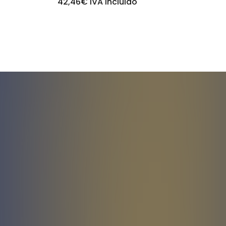
42,46
€
IVA incluido