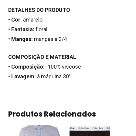
DETALHES DO PRODUTO
•
Cor:
amarelo
•
Fantasia:
floral
•
Mangas:
mangas a 3/4
COMPOSIÇÃO E MATERIAL
•
Composição:
-100% viscose
Nenhum produto no
•
Lavagem:
à máquina 30°
carrinho.
Go To Shop
Produtos Relacionados