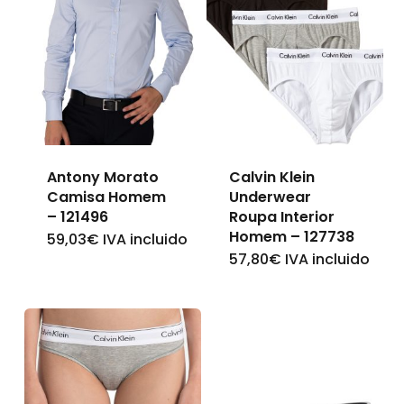
Antony Morato
Calvin Klein
Camisa Homem
Underwear
– 121496
Roupa Interior
Homem – 127738
59,03
€
IVA incluido
This
57,80
€
IVA incluido
This
product
product
has
has
multiple
multiple
variants.
variants.
The
The