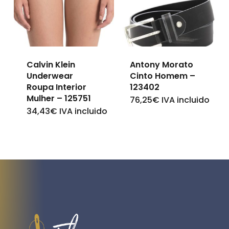
options
options
may
may
be
be
chosen
Calvin Klein
Antony Morato
chosen
on
Underwear
Cinto Homem –
on
Roupa Interior
123402
the
Mulher – 125751
the
76,25
€
IVA incluido
This
product
34,43
€
IVA incluido
This
product
product
page
product
page
has
has
multiple
multiple
variants.
variants.
The
The
options
options
may
may