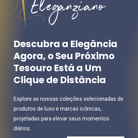
be
be
chosen
chosen
on
on
the
the
product
Descubra
a
Elegância
product
page
Agora,
o
Seu
Próximo
page
Tesouro
Está
a
Um
Clique
de
Distância
Explore as nossas coleções selecionadas de
produtos de luxo e marcas icônicas,
projetadas para elevar seus momentos
diários.