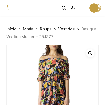
Skip
Menu
search
account
Cart
to
Close
Cart
Close
main
Menu
content
Início
Moda
Roupa
Vestidos
Desigual
Vestido Mulher – 254377