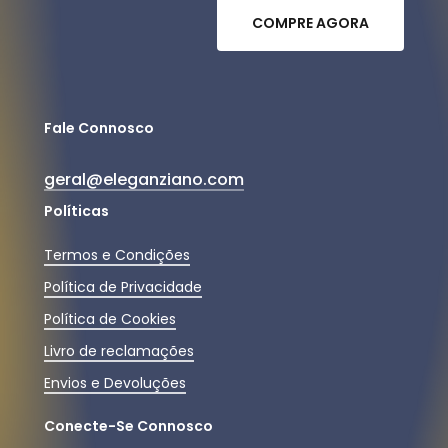
C
O
M
P
R
E
A
G
O
R
A
Fale Connosco
geral@eleganziano.com
Políticas
Termos e Condições
Política de Privacidade
Política de Cookies
Livro de reclamações
Envios e Devoluções
Conecte-Se Connosco