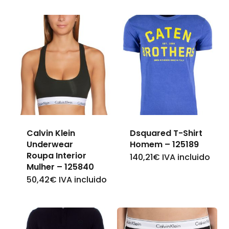
Calvin Klein
Dsquared T-Shirt
Underwear
Homem – 125189
Roupa Interior
140,21
€
IVA incluido
This
Mulher – 125840
product
50,42
€
IVA incluido
This
has
product
multiple
has
variants.
multiple