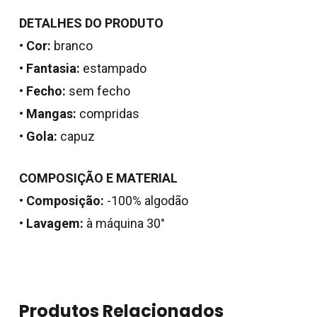
DETALHES DO PRODUTO
•
Cor:
branco
•
Fantasia:
estampado
•
Fecho:
sem fecho
•
Mangas:
compridas
•
Gola:
capuz
COMPOSIÇÃO E MATERIAL
Nenhum produto no
•
Composição:
-100% algodão
•
Lavagem:
à máquina 30°
carrinho.
Go To Shop
Produtos Relacionados