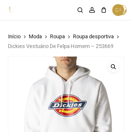
Skip
Menu
search
account
Cart
to
Close
Cart
Close
main
Menu
content
Início
Moda
Roupa
Roupa desportiva
Dickies Vestuário De Felpa Homem – 253669