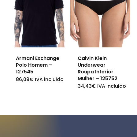
The
variants.
options
The
may
options
be
may
chosen
be
on
Armani Exchange
Calvin Klein
chosen
Polo Homem –
Underwear
the
on
127545
Roupa Interior
product
Mulher – 125752
the
86,09
€
IVA incluido
This
page
34,43
€
IVA incluido
This
product
product
product
page
has
has
multiple
multiple
variants.
variants.
The
The