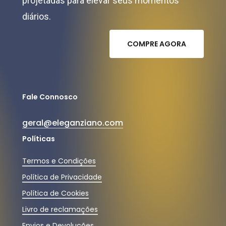
projetadas para elevar seus momentos
diários.
C
O
M
P
R
E
A
G
O
R
A
Fale Connosco
geral@eleganziano.com
Políticas
Termos e Condições
Política de Privacidade
Política de Cookies
Livro de reclamações
Envios e Devoluções