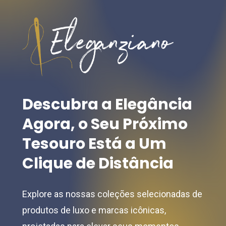
options
options
may
may
be
be
chosen
chosen
on
on
the
the
product
Descubra
a
Elegância
product
page
Agora,
o
Seu
Próximo
page
Tesouro
Está
a
Um
Clique
de
Distância
Explore as nossas coleções selecionadas de
produtos de luxo e marcas icônicas,