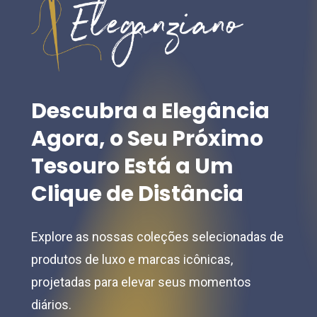
may
may
be
be
chosen
chosen
on
on
the
the
Descubra
a
Elegância
product
product
Agora,
o
Seu
Próximo
page
page
Tesouro
Está
a
Um
Clique
de
Distância
Explore as nossas coleções selecionadas de
produtos de luxo e marcas icônicas,
projetadas para elevar seus momentos
diários.