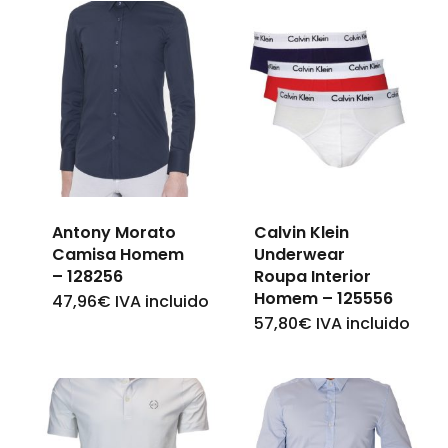
Antony Morato
Calvin Klein
Camisa Homem
Underwear
– 128256
Roupa Interior
Homem – 125556
47,96
€
IVA incluido
This
57,80
€
IVA incluido
This
product
product
has
has
multiple
multiple
variants.