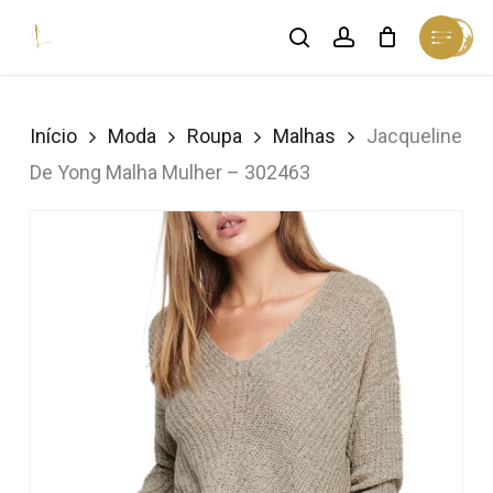
Skip
Menu
search
account
Cart
to
Close
Cart
Close
main
Menu
content
Início
Moda
Roupa
Malhas
Jacqueline
De Yong Malha Mulher – 302463