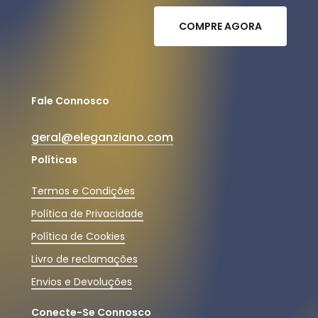
C
O
M
P
R
E
A
G
O
R
A
Fale Connosco
geral@eleganziano.com
Políticas
Termos e Condições
Política de Privacidade
Política de Cookies
Livro de reclamações
Envios e Devoluções
Conecte-Se Connosco