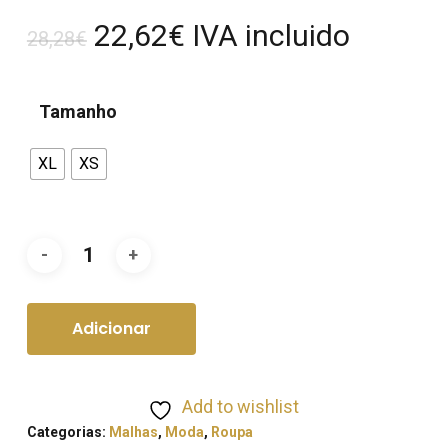
O
O
22,62
€
IVA incluido
28,28
€
preço
preço
original
atual
Tamanho
era:
é:
28,28€.
22,62€.
XL
XS
Adicionar
Add to wishlist
Categorias:
Malhas
,
Moda
,
Roupa