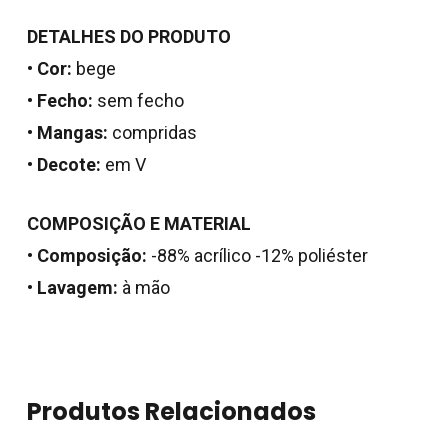
DETALHES DO PRODUTO
•
Cor:
bege
•
Fecho:
sem fecho
•
Mangas:
compridas
•
Decote:
em V
COMPOSIÇÃO E MATERIAL
•
Composição:
-88% acrílico -12% poliéster
Nenhum produto no
•
Lavagem:
à mão
carrinho.
Go To Shop
Produtos Relacionados