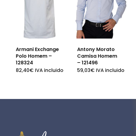
variants.
The
The
options
options
may
may
be
be
chosen
Armani Exchange
Antony Morato
chosen
on
Polo Homem –
Camisa Homem
on
128324
– 121496
the
the
82,40
€
IVA incluido
59,03
€
IVA incluido
This
This
product
product
product
product
page
page
has
has
multiple
multiple
variants.
variants.
The
The
options
options