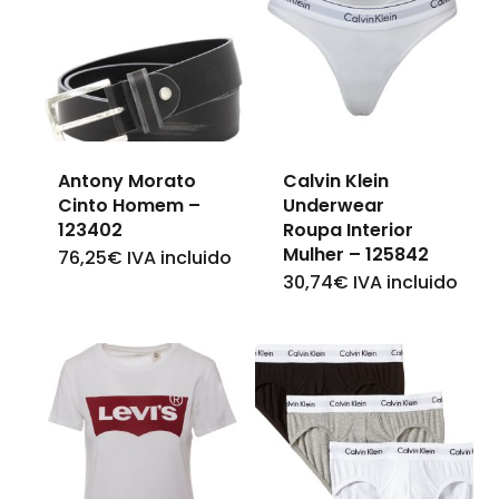
Antony Morato
Calvin Klein
Cinto Homem –
Underwear
123402
Roupa Interior
Mulher – 125842
76,25
€
IVA incluido
This
30,74
€
IVA incluido
This
product
product
has
has
multiple
multiple
variants.
variants.
The
The
options
options