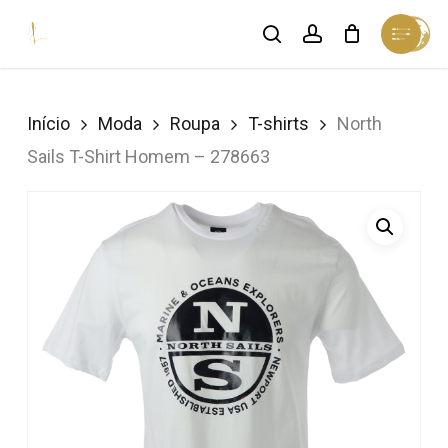
Skip
Menu
search
account
Cart
to
Close
Cart
Close
main
Menu
content
Início
Moda
Roupa
T-shirts
North
Sails T-Shirt Homem – 278663