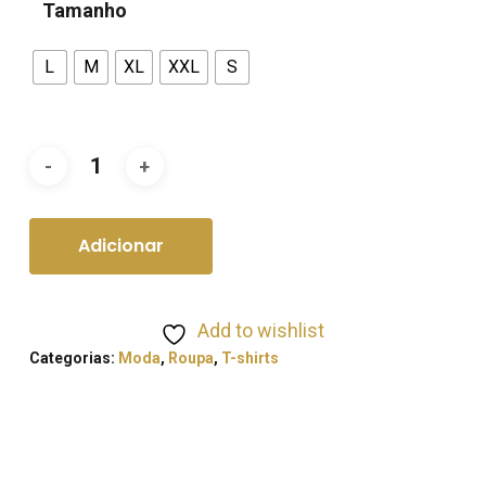
Tamanho
L
M
XL
XXL
S
Adicionar
Add to wishlist
Categorias:
Moda
,
Roupa
,
T-shirts