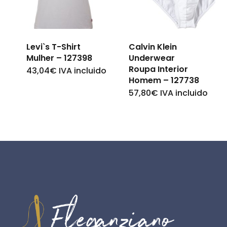
may
may
be
be
chosen
Levi`s T-Shirt
Calvin Klein
chosen
on
Mulher – 127398
Underwear
on
Roupa Interior
the
43,04
€
IVA incluido
This
Homem – 127738
the
product
product
57,80
€
IVA incluido
This
product
page
has
product
page
multiple
has
variants.
multiple
The
variants.
options
The
may
options
be
may
chosen
be