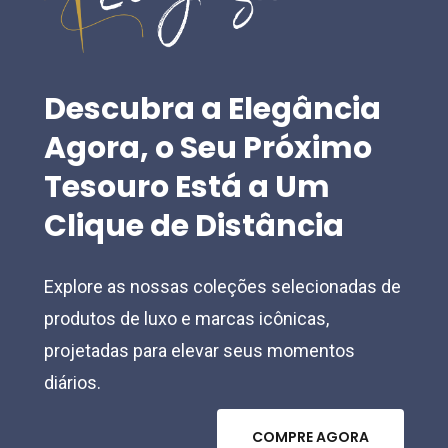
on
chosen
the
on
product
the
Descubra
a
Elegância
page
product
Agora,
o
Seu
Próximo
page
Tesouro
Está
a
Um
Clique
de
Distância
Explore as nossas coleções selecionadas de
produtos de luxo e marcas icônicas,
projetadas para elevar seus momentos
diários.
C
O
M
P
R
E
A
G
O
R
A