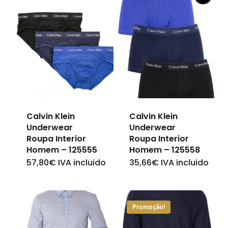
Calvin Klein
Calvin Klein
Underwear
Underwear
Roupa Interior
Roupa Interior
Homem – 125555
Homem – 125558
57,80
€
IVA incluido
35,66
€
IVA incluido
This
This
product
product
has
has
Promoção!
multiple
multiple
variants.
variants.