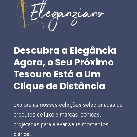
may
may
be
be
chosen
chosen
on
on
the
the
Descubra
a
Elegância
product
product
Agora,
o
Seu
Próximo
page
page
Tesouro
Está
a
Um
Clique
de
Distância
Explore as nossas coleções selecionadas de
produtos de luxo e marcas icônicas,
projetadas para elevar seus momentos
diários.