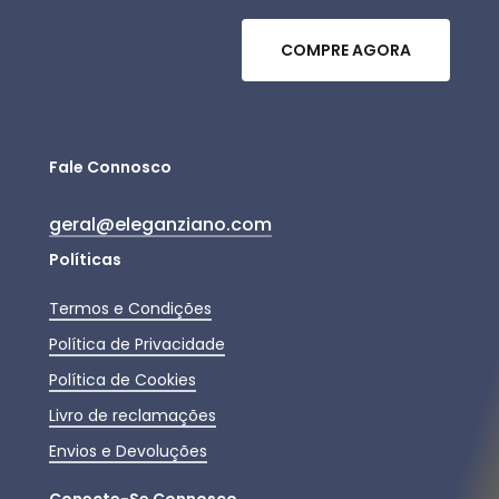
C
O
M
P
R
E
A
G
O
R
A
Fale Connosco
geral@eleganziano.com
Políticas
Termos e Condições
Política de Privacidade
Política de Cookies
Livro de reclamações
Envios e Devoluções