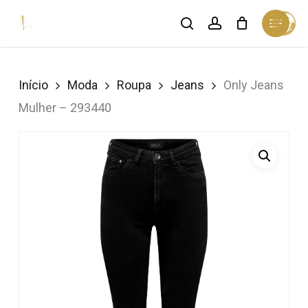
Skip
Menu
search
account
Cart
to
Close
Cart
Close
main
Menu
content
Início
Moda
Roupa
Jeans
Only Jeans
Mulher – 293440