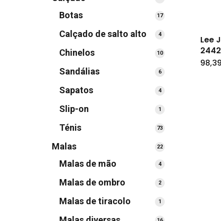
produtos
Botas
17
17
produtos
Calçado de salto alto
4
4
Lee 
produtos
2442
Chinelos
10
10
98,3
produtos
Sandálias
6
6
produtos
Sapatos
4
4
produtos
Slip-on
1
1
produto
Ténis
73
73
produtos
Malas
22
22
produtos
Malas de mão
4
4
produtos
Malas de ombro
2
2
produtos
Malas de tiracolo
1
1
produto
Malas diversas
16
16