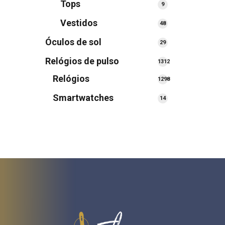
Tops
9
9
produtos
Vestidos
48
48
produtos
Óculos de sol
29
29
produtos
Relógios de pulso
1312
1312
Relógios
1298
produtos
1298
Smartwatches
14
14
produtos
produtos