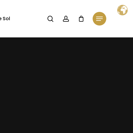
Close
Cart
search
account
 Sol
Menu