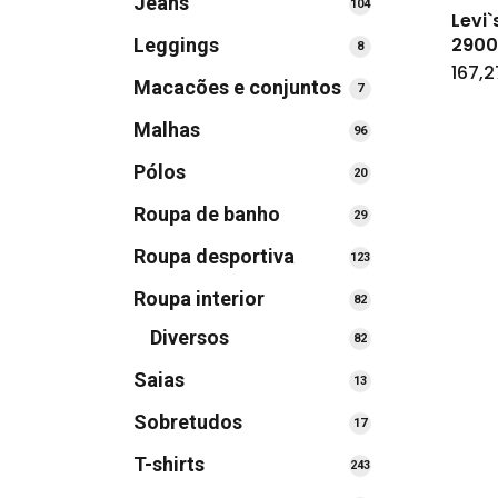
Jeans
104
104
Levi
produtos
2900
Leggings
8
8
produtos
167,2
Macacões e conjuntos
7
7
produtos
Malhas
96
96
produtos
Pólos
20
20
produtos
Roupa de banho
29
29
produtos
Roupa desportiva
123
123
produtos
Roupa interior
82
82
produtos
Diversos
82
82
produtos
Saias
13
13
produtos
Sobretudos
17
17
produtos
T-shirts
243
243
produtos