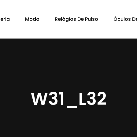
Cart
teria
Moda
Relógios De Pulso
Óculos De
W31_L32