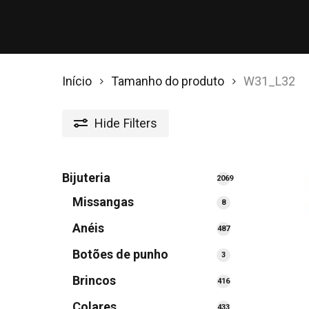
Início
Tamanho do produto
W31_L32
Hide
Filters
Bijuteria
2069
2069
Missangas
8
8
produtos
produtos
Anéis
487
487
produtos
Botões de punho
3
3
produtos
Brincos
416
416
produtos
Colares
433
433