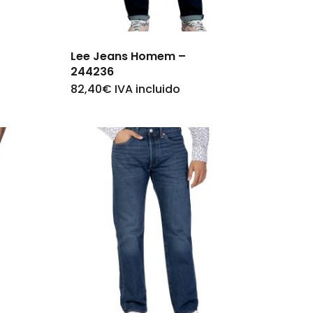
on
the
product
Lee Jeans Homem –
244236
page
82,40
€
IVA incluido
This
product
has
multiple
variants.
The
options
may
be
chosen
on