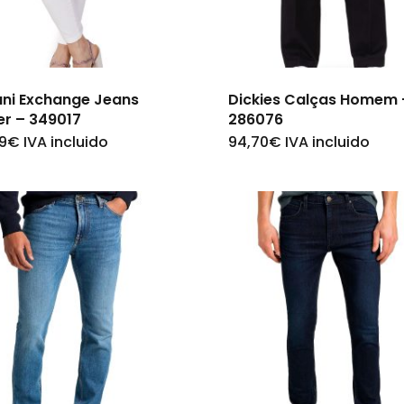
ni Exchange Jeans
Dickies Calças Homem 
er – 349017
286076
9
€
IVA incluido
94,70
€
IVA incluido
This
This
product
product
has
has
multiple
multiple
variants.
variants.
The
The
options
options
may
may
be
be
chosen
chosen