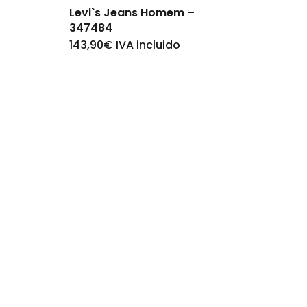
the
Levi`s Jeans Homem –
product
347484
page
143,90
€
IVA incluido
This
product
has
multiple
variants.
The
options
may
be
chosen
on
the