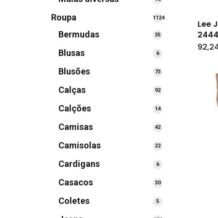
produtos
Roupa
1124
Lee 
1124
244
Bermudas
35
35
produtos
produtos
92,2
Blusas
6
6
produtos
Blusões
73
73
produtos
Calças
92
92
produtos
Calções
14
14
produtos
Camisas
42
42
produtos
Camisolas
22
22
produtos
Cardigans
6
6
produtos
Casacos
30
30
produtos
Coletes
5
5
produtos