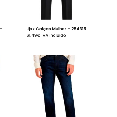
–
Jjxx Calças Mulher – 254315
61,49
€
IVA incluido
This
product
has
multiple
variants.
The
options
may
be
chosen