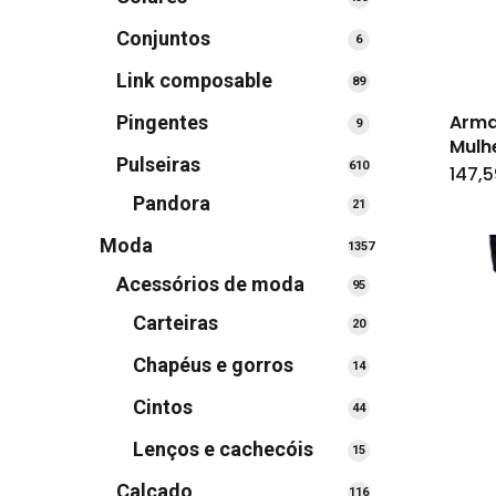
produtos
Conjuntos
6
6
produtos
Link composable
89
89
produtos
Arma
Pingentes
9
9
Mulh
produtos
Pulseiras
610
610
147,5
produtos
Pandora
21
21
produtos
Moda
1357
1357
Acessórios de moda
95
95
produtos
produtos
Carteiras
20
20
produtos
Chapéus e gorros
14
14
produtos
Cintos
44
44
produtos
Lenços e cachecóis
15
15
produtos
Calçado
116
116