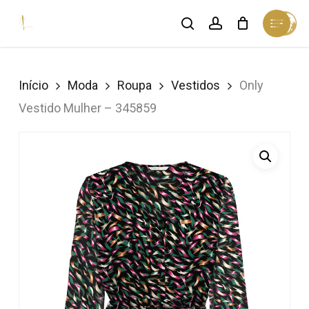
Skip
Menu
search
account
Cart
to
Close
Cart
Close
main
Menu
content
Início
Moda
Roupa
Vestidos
Only
Vestido Mulher – 345859