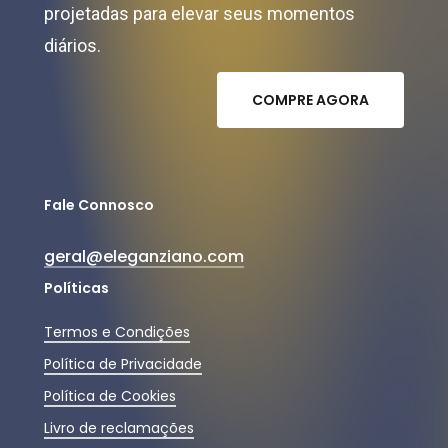
projetadas para elevar seus momentos
diários.
C
O
M
P
R
E
A
G
O
R
A
Fale Connosco
geral@eleganziano.com
Políticas
Termos e Condições
Política de Privacidade
Política de Cookies
Livro de reclamações