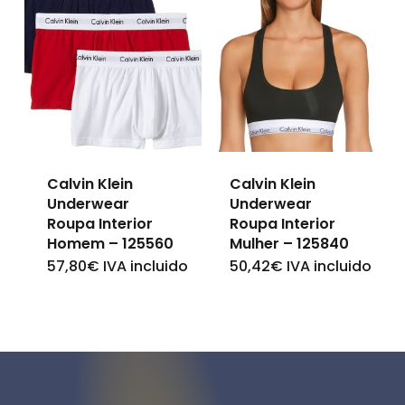
multiple
multiple
variants.
variants.
The
The
options
options
may
may
be
be
Calvin Klein
Calvin Klein
chosen
chosen
Underwear
Underwear
on
on
Roupa Interior
Roupa Interior
Homem – 125560
Mulher – 125840
the
the
57,80
€
IVA incluido
50,42
€
IVA incluido
This
This
product
product
product
product
page
page
has
has
multiple
multiple
variants.
variants.