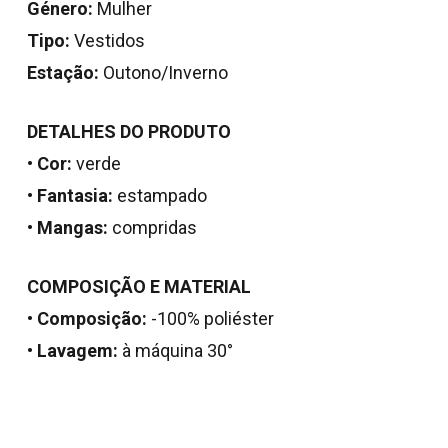
Género:
Mulher
Tipo:
Vestidos
Estação:
Outono/Inverno
DETALHES DO PRODUTO
•
Cor:
verde
•
Fantasia:
estampado
•
Mangas:
compridas
COMPOSIÇÃO E MATERIAL
Nenhum produto no
•
Composição:
-100% poliéster
carrinho.
•
Lavagem:
à máquina 30°
Go To Shop