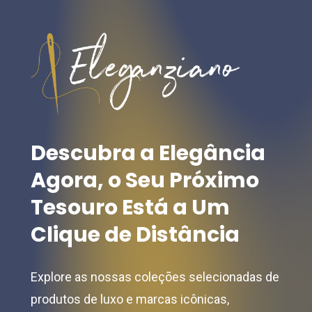
The
The
options
options
may
may
be
be
chosen
chosen
on
on
the
the
Descubra
a
Elegância
product
product
Agora,
o
Seu
Próximo
page
page
Tesouro
Está
a
Um
Clique
de
Distância
Explore as nossas coleções selecionadas de
produtos de luxo e marcas icônicas,