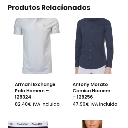
Produtos Relacionados
Armani Exchange
Antony Morato
Polo Homem –
Camisa Homem
128324
– 128256
82,40
€
IVA incluido
47,96
€
IVA incluido
This
This
product
product
has
has