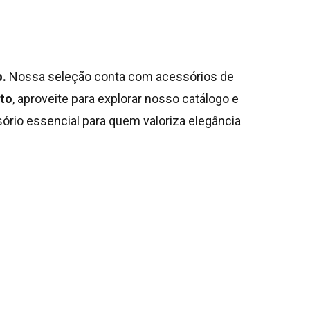
um produto no carrinho.
Go To Shop
o.
Nossa seleção conta com acessórios de
to
, aproveite para explorar nosso catálogo e
rio essencial para quem valoriza elegância