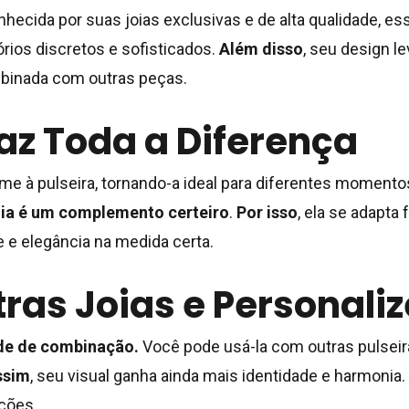
onhecida por suas joias exclusivas e de alta qualidade, e
ios discretos e sofisticados.
Além disso
, seu design l
mbinada com outras peças.
az Toda a Diferença
me à pulseira, tornando-a ideal para diferentes momento
joia é um complemento certeiro
.
Por isso
, ela se adapta
 e elegância na medida certa.
s Joias e Personalize
ade de combinação.
Você pode usá-la com outras pulseira
ssim
, seu visual ganha ainda mais identidade e harmonia.
ições.