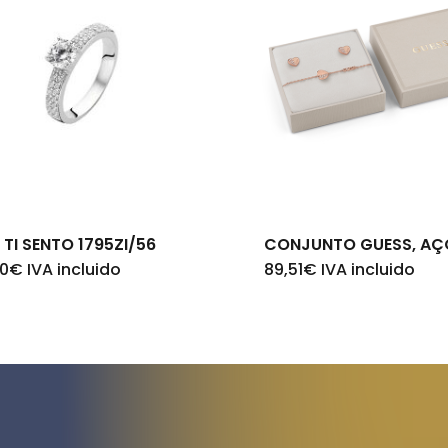
 TI SENTO 1795ZI/56
CONJUNTO GUESS, AÇ
00
€
IVA incluido
89,51
€
IVA incluido