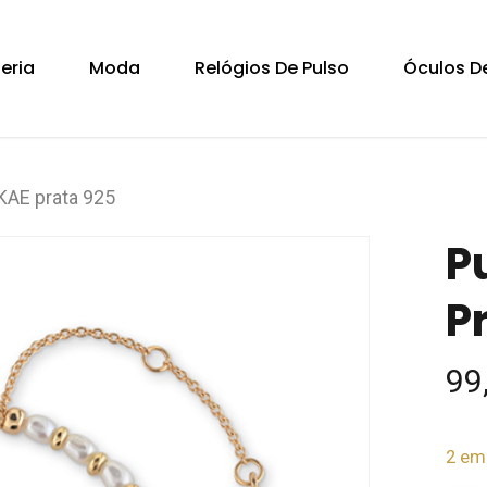
Cart
teria
Moda
Relógios De Pulso
Óculos De
KAE prata 925
P
P
99
2 em