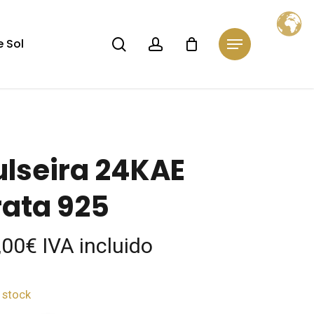
Close
Cart
search
account
 Sol
Menu
ulseira 24KAE
rata 925
,00
€
IVA incluido
 stock