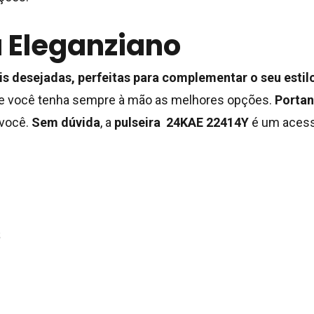
Nenh
a Eleganziano
s desejadas, perfeitas para complementar o seu estil
que você tenha sempre à mão as melhores opções.
Portan
 você.
Sem dúvida
, a
pulseira 24KAE 22414Y
é um acessó
s