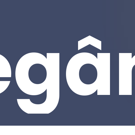
egâ
Subtotal:
Ver 