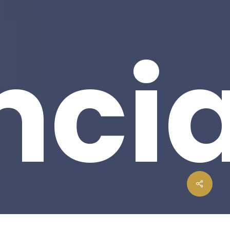
nci
0,00
€
Carrinho
Finalizar Compras