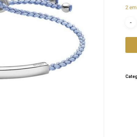
2 em
Categ