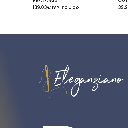
PRATA 925
OUT
189,03
€
IVA incluido
39,