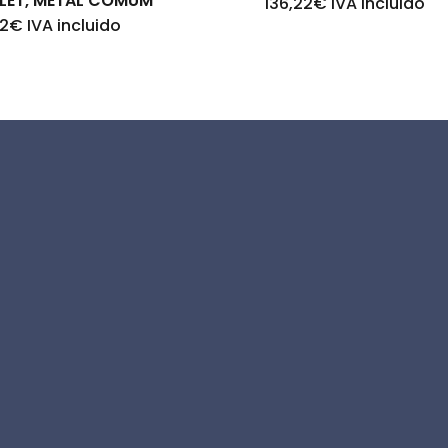
LET, METAL COMUM
136,22
€
IVA incluido
22
€
IVA incluido