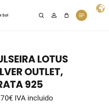
Close
Cart
search
account
 Sol
Menu
ULSEIRA LOTUS
ILVER OUTLET,
RATA 925
,70
€
IVA incluido