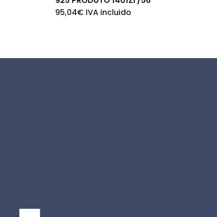
925 PRODUTO 1401ZI /56
95,04
€
IVA incluido