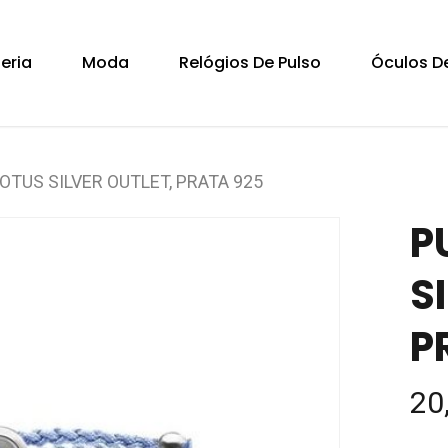
Cart
teria
Moda
Relógios De Pulso
Óculos De
OTUS SILVER OUTLET, PRATA 925
P
S
P
20