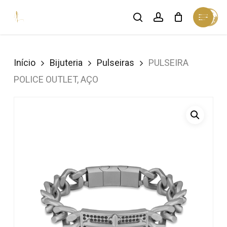
Skip
Menu
search
account
Cart
to
Close
Cart
Close
main
Menu
content
Início
Bijuteria
Pulseiras
PULSEIRA
POLICE OUTLET, AÇO