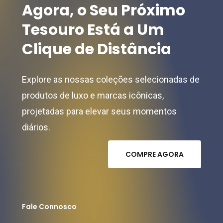
Agora,
o
Seu
Próximo
Tesouro
Está
a
Um
Clique
de
Distância
Explore as nossas coleções selecionadas de
produtos de luxo e marcas icônicas,
projetadas para elevar seus momentos
diários.
C
O
M
P
R
E
A
G
O
R
A
Fale Connosco