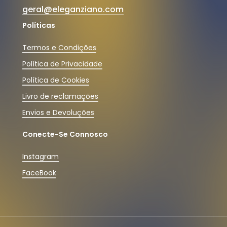
geral@eleganziano.com
Políticas
Termos e Condições
Política de Privacidade
Política de Cookies
Livro de reclamações
Envios e Devoluções
Conecte-Se Connosco
Instagram
FaceBook
Subtotal:
0,00
€