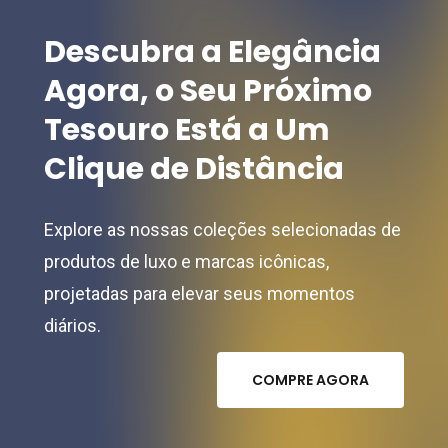
Descubra
a
Elegância
Agora,
o
Seu
Próximo
Tesouro
Está
a
Um
Clique
de
Distância
Explore as nossas coleções selecionadas de
produtos de luxo e marcas icônicas,
projetadas para elevar seus momentos
diários.
C
O
M
P
R
E
A
G
O
R
A