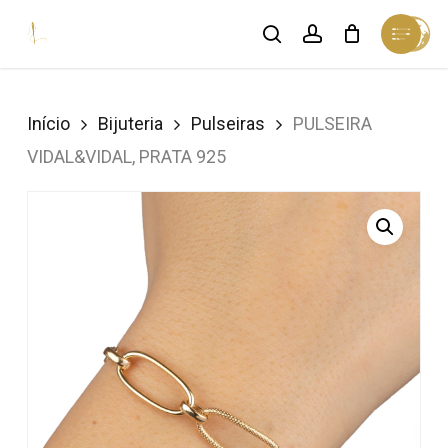
Skip
Menu
search
account
Cart
to
Close
Cart
Close
main
Menu
content
Início
Bijuteria
Pulseiras
PULSEIRA
VIDAL&VIDAL, PRATA 925