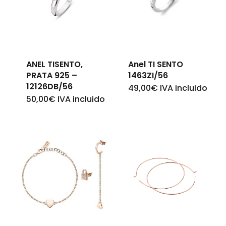
carrinho.
Go To Shop
ANEL TISENTO,
Anel TI SENTO
PRATA 925 –
1463ZI/56
12126DB/56
49,00
€
IVA incluido
50,00
€
IVA incluido