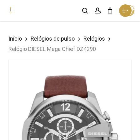
Skip
Menu
search
account
Cart
to
Close
Cart
Close
main
Menu
content
Início
Relógios de pulso
Relógios
Relógio DIESEL Mega Chief DZ4290