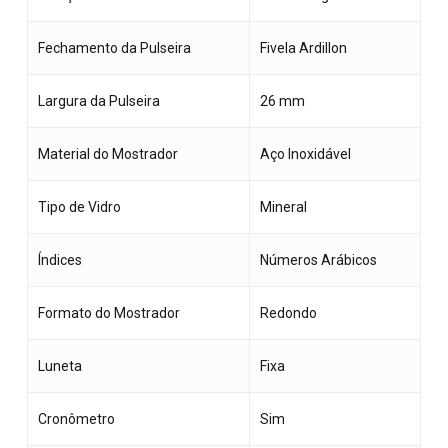
Fechamento da Pulseira
Fivela Ardillon
Largura da Pulseira
26 mm
Nenhum produto no
Material do Mostrador
Aço Inoxidável
carrinho.
Tipo de Vidro
Mineral
Go To Shop
Índices
Números Arábicos
Formato do Mostrador
Redondo
Luneta
Fixa
Cronômetro
Sim