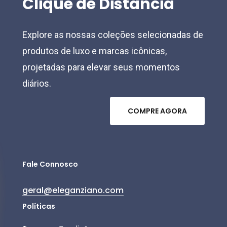
Clique
de
Distância
Explore as nossas coleções selecionadas de
produtos de luxo e marcas icônicas,
projetadas para elevar seus momentos
diários.
C
O
M
P
R
E
A
G
O
R
A
Fale Connosco
geral@eleganziano.com
Políticas