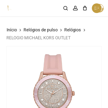
Skip
Menu
search
account
Cart
to
Close
Cart
Close
main
Menu
content
Início
Relógios de pulso
Relógios
RELOGIO MICHAEL KORS OUTLET