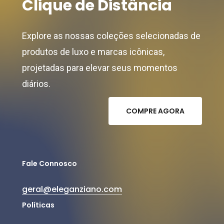
Clique
de
Distância
Explore as nossas coleções selecionadas de
produtos de luxo e marcas icônicas,
projetadas para elevar seus momentos
diários.
C
O
M
P
R
E
A
G
O
R
A
Fale Connosco
geral@eleganziano.com
Políticas