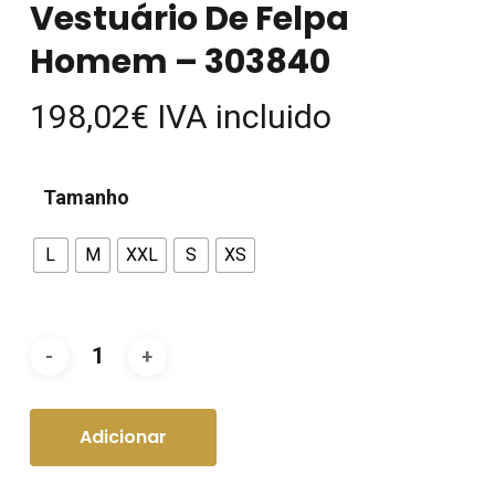
Vestuário De Felpa
Homem – 303840
198,02
€
IVA incluido
Tamanho
L
M
XXL
S
XS
Adicionar