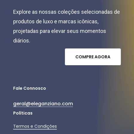
Explore as nossas coleções selecionadas de
produtos de luxo e marcas icônicas,
projetadas para elevar seus momentos
diários.
C
O
M
P
R
E
A
G
O
R
A
Fale Connosco
geral@eleganziano.com
Políticas
Termos e Condições