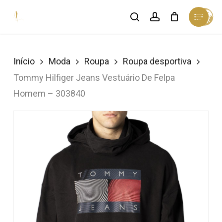
Skip
Menu
search
account
Cart
to
Close
Cart
Close
main
Menu
content
Início
Moda
Roupa
Roupa desportiva
Tommy Hilfiger Jeans Vestuário De Felpa
Homem – 303840