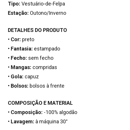
Tipo:
Vestuário-de-Felpa
Estação:
Outono/Inverno
DETALHES DO PRODUTO
•
Cor:
preto
•
Fantasia:
estampado
•
Fecho:
sem fecho
•
Mangas:
compridas
•
Gola:
capuz
•
Bolsos:
bolsos à frente
Nenhum produto no
COMPOSIÇÃO E MATERIAL
carrinho.
•
Composição:
-100% algodão
•
Lavagem:
à máquina 30°
Go To Shop