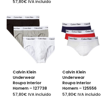
57,80
€
IVA incluido
This
product
product
has
has
multiple
multiple
variants.
variants.
The
The
options
options
may
may
be
be
chosen
Calvin Klein
Calvin Klein
chosen
on
Underwear
Underwear
on
Roupa Interior
Roupa Interior
the
Homem – 127738
Homem – 125556
the
product
57,80
€
IVA incluido
57,80
€
IVA incluido
This
This
product
page
product
product
page