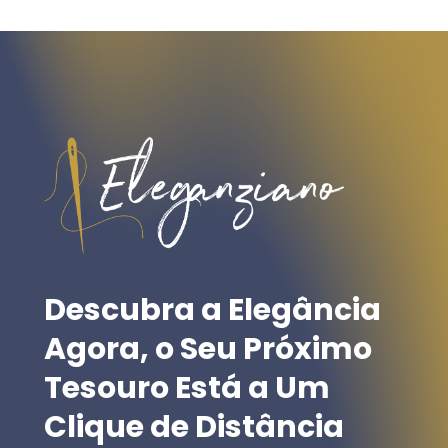
has
has
multiple
multiple
variants.
variants.
The
The
options
options
may
may
be
be
chosen
chosen
on
on
the
the
Descubra
a
Elegância
product
product
Agora,
o
Seu
Próximo
page
page
Tesouro
Está
a
Um
Clique
de
Distância