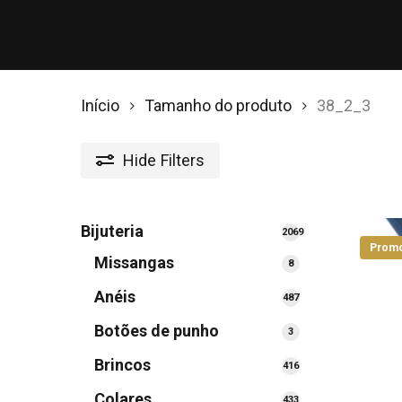
Início
Tamanho do produto
38_2_3
Hide
Filters
Bijuteria
2069
Promo
2069
Missangas
8
8
produtos
produtos
Anéis
487
487
produtos
Botões de punho
3
3
produtos
Brincos
416
416
produtos
Colares
433
433