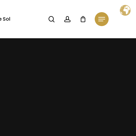
Close
Cart
search
account
 Sol
Menu