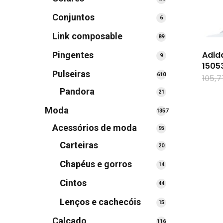
produtos
Conjuntos
6
6
produtos
Link composable
89
89
produtos
Adid
Pingentes
9
9
1505
produtos
Pulseiras
610
610
105,7
produtos
Pandora
21
21
produtos
Moda
1357
1357
Acessórios de moda
95
95
produtos
produtos
Carteiras
20
20
produtos
Chapéus e gorros
14
14
produtos
Cintos
44
44
produtos
Lenços e cachecóis
15
15
produtos
Calçado
116
116