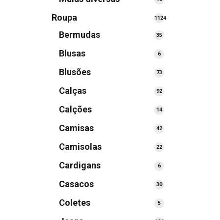
produtos
Roupa
1124
1124
Bermudas
35
35
produtos
produtos
Blusas
6
6
produtos
Blusões
73
73
produtos
Calças
92
92
produtos
Calções
14
14
produtos
Camisas
42
42
produtos
Camisolas
22
22
produtos
Cardigans
6
6
produtos
Casacos
30
30
produtos
Coletes
5
5
produtos