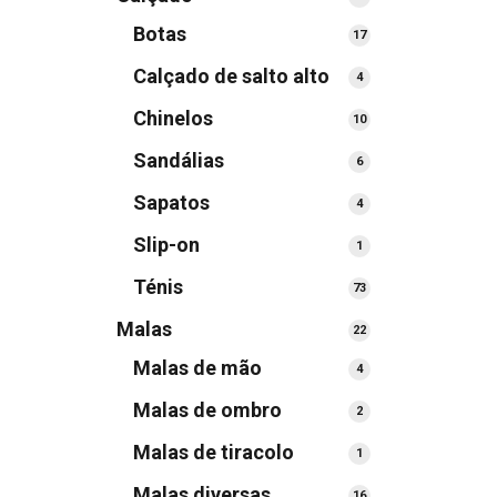
produtos
Botas
17
17
produtos
Calçado de salto alto
4
4
produtos
Chinelos
10
10
produtos
Sandálias
6
6
produtos
Sapatos
4
4
produtos
Slip-on
1
1
produto
Ténis
73
73
produtos
Malas
22
22
produtos
Malas de mão
4
4
produtos
Malas de ombro
2
2
produtos
Malas de tiracolo
1
1
produto
Malas diversas
16
16