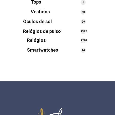
Tops
9
9
produtos
Vestidos
48
48
produtos
Óculos de sol
29
29
produtos
Relógios de pulso
1312
1312
Relógios
1298
produtos
1298
Smartwatches
14
14
produtos
produtos