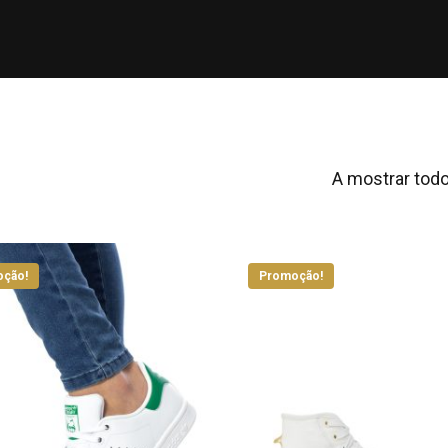
A mostrar todo
ção!
Promoção!