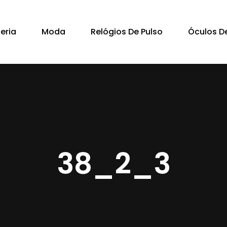
Cart
teria
Moda
Relógios De Pulso
Óculos De
38_2_3