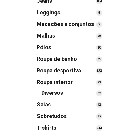
Jeans
104
104
produtos
Leggings
8
8
produtos
Macacões e conjuntos
7
7
produtos
Malhas
96
96
produtos
Pólos
20
20
produtos
Roupa de banho
29
29
produtos
Roupa desportiva
123
123
produtos
Roupa interior
82
82
produtos
Diversos
82
82
produtos
Saias
13
13
produtos
Sobretudos
17
17
produtos
T-shirts
243
243
produtos