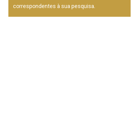
Go To Shop
correspondentes à sua pesquisa.
Subtotal:
0,00
€
Ver Carrinho
Finalizar Compras