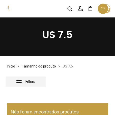
Skip
Menu
search
account
Cart
Close
to
Close
Cart
Close
Filters
main
Menu
content
US
7.5
Início
Tamanho do produto
US 7.5
Filters
Nenhum produto no
carrinho.
Não foram encontrados produtos