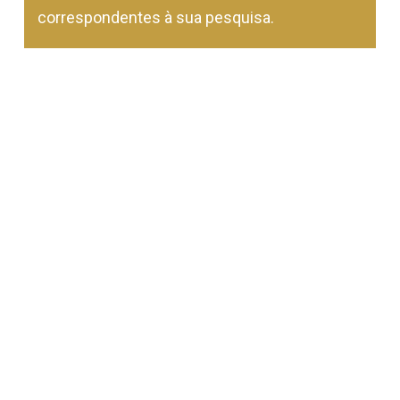
Go To Shop
correspondentes à sua pesquisa.
Subtotal:
0,00
€
Ver Carrinho
Finalizar Compras